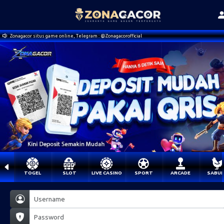
Zonagacor situs game online, Telegram : @Zonagacorofficial
TOGEL
SLOT
LIVE CASINO
SPORT
ARCADE
SABU