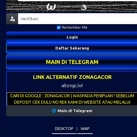
Remember Me
Login
Daftar Sekarang
MAIN DI TELEGRAM
LINK ALTERNATIF ZONAGACOR
altzngc.lol
CARI DI GOOGLE : ZONAGACOR | WASPADA PENIPUAN ! SEBELUM
DEPOSIT CEK DULU NO REK KAMI DI WEBSITE ATAU MELALUI
LIVECHAT
Main di Telegram
DESKTOP
WAP