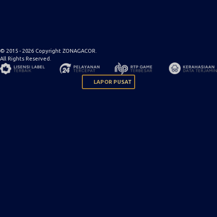
© 2015 - 2026 Copyright ZONAGACOR.
All Rights Reserved.
LAPOR PUSAT