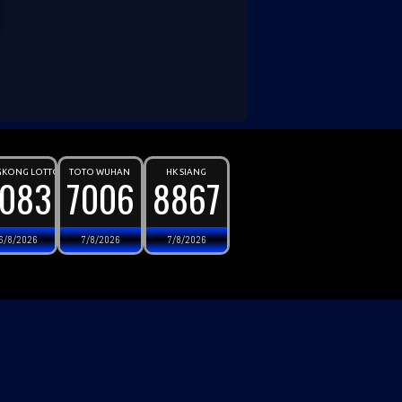
KONG LOTTO
TOTO WUHAN
HK SIANG
1083
7006
8867
6/8/2026
7/8/2026
7/8/2026