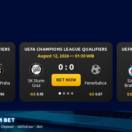
ERS
UEFA CHAMPIONS LEAGUE QUALIFIERS
E-FO
August 11, 2026 — 22:59 WIB
A
0 : 0
BET NOW
Union Saint-
by
Bodo Glimt
Gilloise
e-Spai
99
0.75
0.82
-0.75
1.00
-0.25
-0
M BET