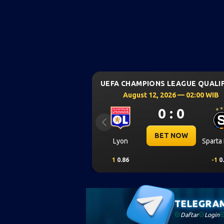
LEAGUE QUALIFIERS
UEFA CHAMPIONS LEAGUE QUALIFI
26 — 01:30 WIB
August 12, 2026 — 01:15 WIB
: 0
0 : 0
Previous
 NOW
BET NOW
Slovan
Fenerbahce
Mjall
Bratislava
0.5
0.87
0.5
0.83
-0.5
0.
TELEGRA