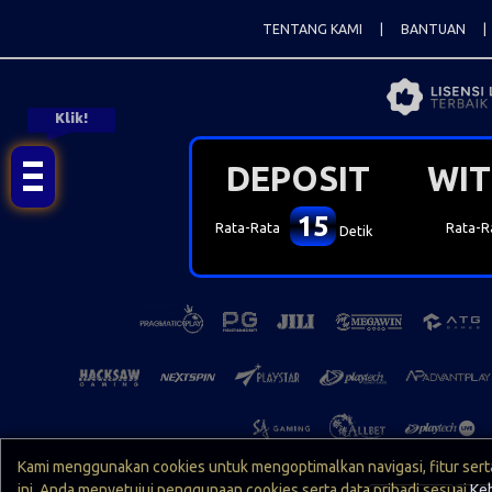
TENTANG KAMI
|
BANTUAN
|
Klik!
DEPOSIT
WI
15
Rata-Rata
Rata-R
Detik
Kami menggunakan cookies untuk mengoptimalkan navigasi, fitur serta
ini, Anda menyetujui penggunaan cookies serta data pribadi sesuai
Keb